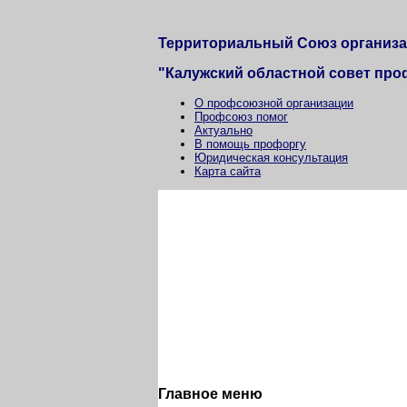
Территориальный Союз организ
"Калужский областной совет пр
О профсоюзной организации
Профсоюз помог
Актуально
В помощь профоргу
Юридическая консультация
Карта сайта
Главное меню