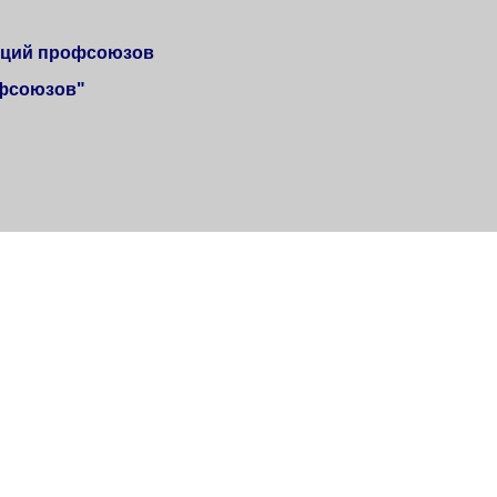
аций профсоюзов
офсоюзов"