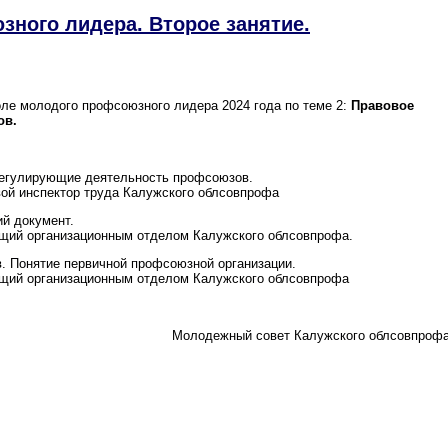
ного лидера. Второе занятие.
оле молодого профсоюзного лидера 2024 года по теме 2:
Правовое
ов.
регулирующие деятельность профсоюзов.
й инспектор труда Калужского облсовпрофа
й документ.
й организационным отделом Калужского облсовпрофа.
. Понятие первичной профсоюзной организации.
й организационным отделом Калужского облсовпрофа
Молодежный совет Калужского облсовпрофа