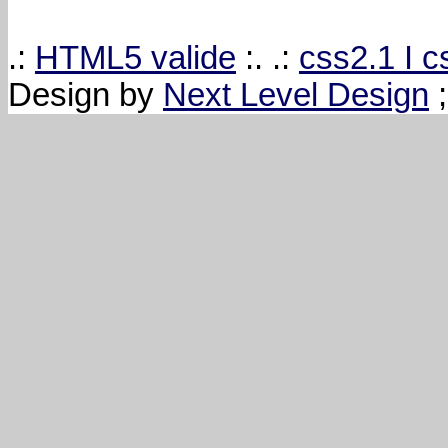
.:
HTML5 valide
:. .:
css2.1 I 
Design by
Next Level Design