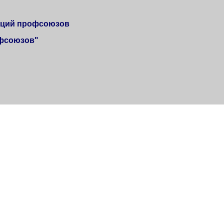
аций профсоюзов
офсоюзов"