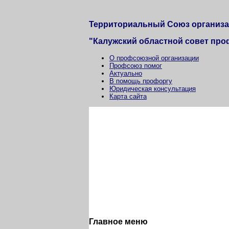
Территориальный Союз организ
"Калужский областной совет пр
О профсоюзной организации
Профсоюз помог
Актуально
В помощь профоргу
Юридическая консультация
Карта сайта
Главное меню