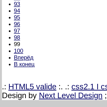
93
94
95
96
97
98
99
100
Вперёд
В конец
.:
HTML5 valide
:. .:
css2.1 I 
Design by
Next Level Design